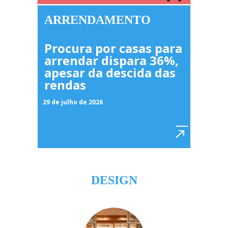
ARRENDAMENTO
Procura por casas para
arrendar dispara 36%,
apesar da descida das
rendas
29 de julho de 2026
DESIGN