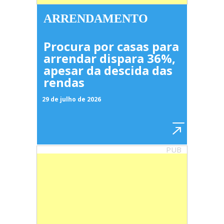
ARRENDAMENTO
Procura por casas para
arrendar dispara 36%,
apesar da descida das
rendas
29 de julho de 2026
PUB