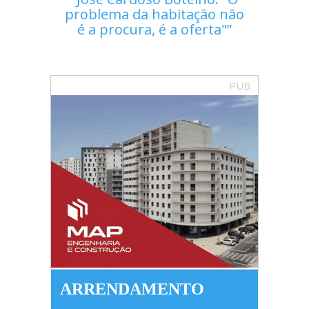
problema da habitação não
é a procura, é a oferta"
PUB
ARRENDAMENTO