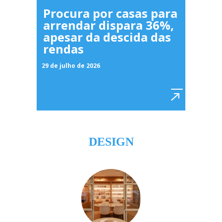
Procura por casas para
arrendar dispara 36%,
apesar da descida das
rendas
29 de julho de 2026
DESIGN