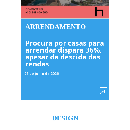
ARRENDAMENTO
Procura por casas para
arrendar dispara 36%,
apesar da descida das
rendas
29 de julho de 2026
DESIGN