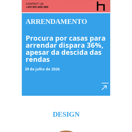
ARRENDAMENTO
Procura por casas para
arrendar dispara 36%,
apesar da descida das
rendas
29 de julho de 2026
DESIGN