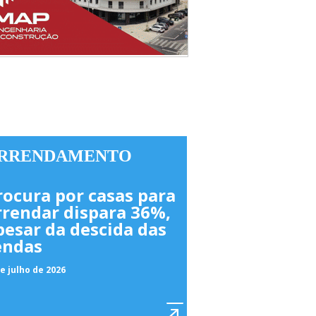
RRENDAMENTO
rocura por casas para
rrendar dispara 36%,
pesar da descida das
endas
e julho de 2026