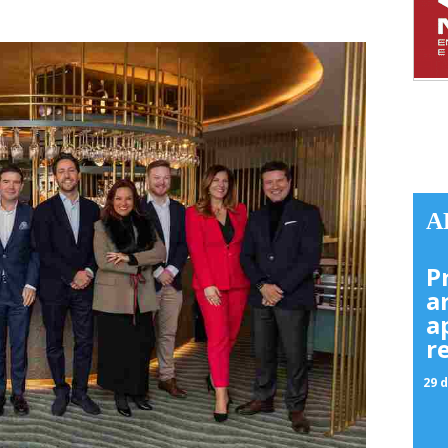
A
P
a
a
r
29 d