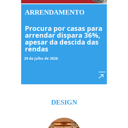
ARRENDAMENTO
Procura por casas para
arrendar dispara 36%,
apesar da descida das
rendas
29 de julho de 2026
DESIGN