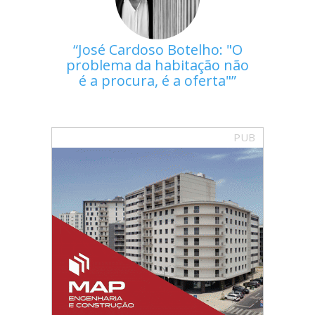
José Cardoso Botelho: "O
problema da habitação não
é a procura, é a oferta"
PUB