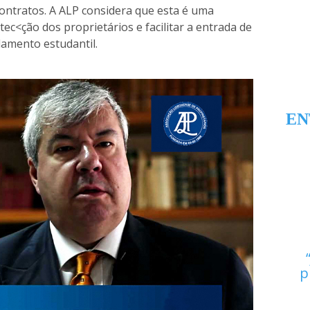
contratos. A ALP considera que esta é uma
ec<ção dos proprietários e facilitar a entrada de
amento estudantil.
EN
p