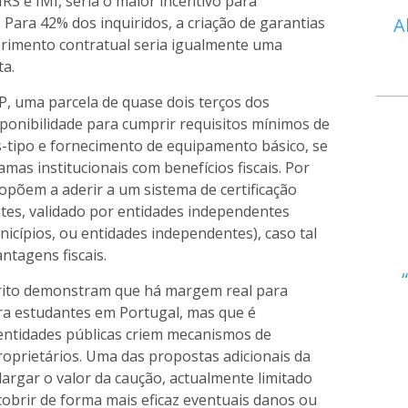
RS e IMI, seria o maior incentivo para
. Para 42% dos inquiridos, a criação de garantias
A
primento contratual seria igualmente uma
ta.
P, uma parcela de quase dois terços dos
sponibilidade para cumprir requisitos mínimos de
s-tipo e fornecimento de equipamento básico, se
amas institucionais com benefícios fiscais. Por
 opõem a aderir a um sistema de certificação
tes, validado por entidades independentes
nicípios, ou entidades independentes), caso tal
ntagens fiscais.
érito demonstram que há margem real para
ra estudantes em Portugal, mas que é
 entidades públicas criem mecanismos de
proprietários. Uma das propostas adicionais da
largar o valor da caução, actualmente limitado
 cobrir de forma mais eficaz eventuais danos ou