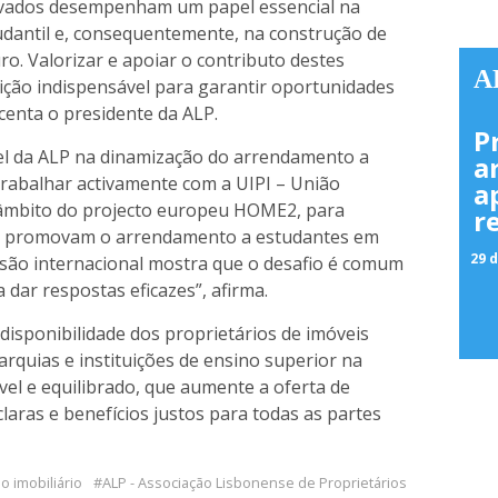
privados desempenham um papel essencial na
udantil e, consequentemente, na construção de
ro. Valorizar e apoiar o contributo destes
A
dição indispensável para garantir oportunidades
centa o presidente da ALP.
P
el da ALP na dinamização do arrendamento a
a
trabalhar activamente com a UIPI – União
a
o âmbito do projecto europeu HOME2, para
r
ue promovam o arrendamento a estudantes em
29 d
nsão internacional mostra que o desafio é comum
 dar respostas eficazes”, afirma.
 disponibilidade dos proprietários de imóveis
rquias e instituições de ensino superior na
el e equilibrado, que aumente a oferta de
laras e benefícios justos para todas as partes
 imobiliário
ALP - Associação Lisbonense de Proprietários