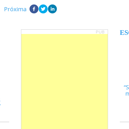
Próxima
PUB
ES
S
m
s