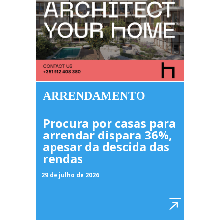
ARRENDAMENTO
Procura por casas para
arrendar dispara 36%,
apesar da descida das
rendas
29 de julho de 2026