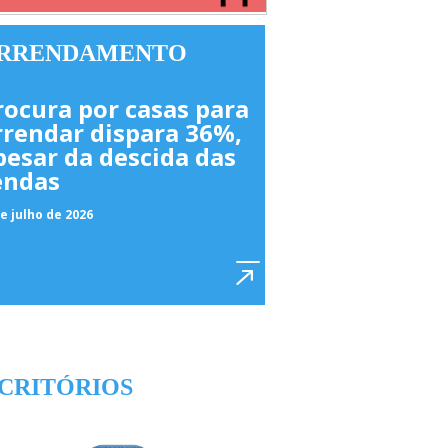
RRENDAMENTO
rocura por casas para
rrendar dispara 36%,
pesar da descida das
endas
e julho de 2026
CRITÓRIOS