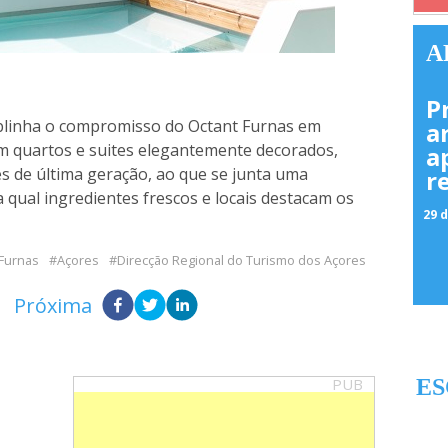
A
m
P
sublinha o compromisso do Octant Furnas em
a
m quartos e suites elegantemente decorados,
a
s de última geração, ao que se junta uma
r
 qual ingredientes frescos e locais destacam os
29 d
 Furnas
Açores
Direcção Regional do Turismo dos Açores
Próxima
PUB
ES