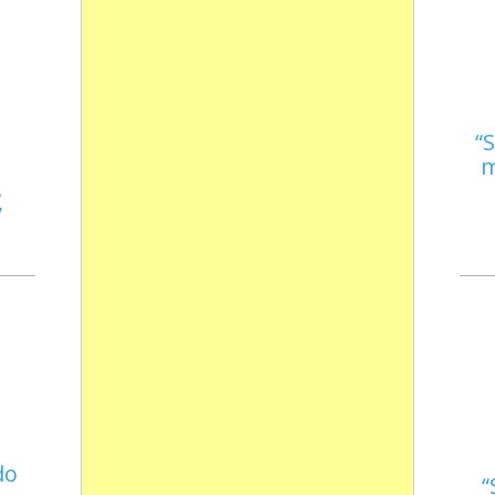
S
m
s
do