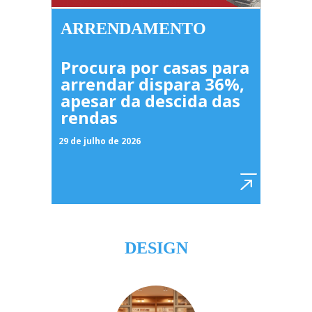
ARRENDAMENTO
Procura por casas para
arrendar dispara 36%,
apesar da descida das
rendas
29 de julho de 2026
DESIGN