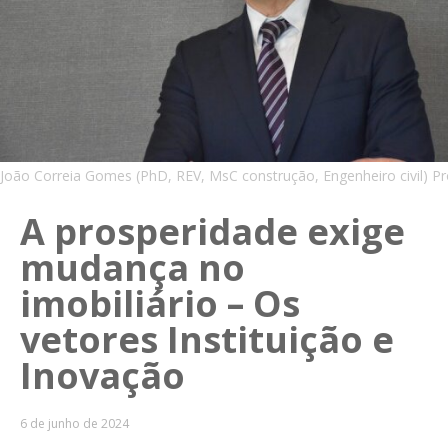
João Correia Gomes (PhD, REV, MsC construção, Engenheiro civil) Pr
A prosperidade exige
mudança no
imobiliário – Os
vetores Instituição e
Inovação
6 de junho de 2024