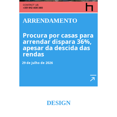
ARRENDAMENTO
Procura por casas para
arrendar dispara 36%,
apesar da descida das
rendas
29 de julho de 2026
DESIGN