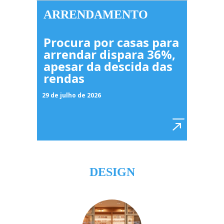
ARRENDAMENTO
Procura por casas para
arrendar dispara 36%,
apesar da descida das
rendas
29 de julho de 2026
DESIGN