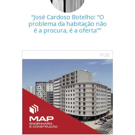
José Cardoso Botelho: "O
problema da habitação não
é a procura, é a oferta"
PUB