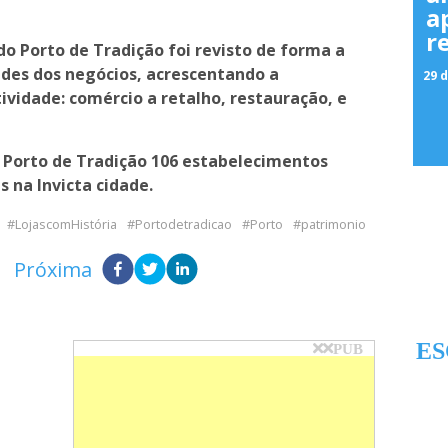
a
r
o Porto de Tradição foi revisto de forma a
ades dos negócios, acrescentando a
29 d
tividade: comércio a retalho, restauração, e
 Porto de Tradição 106 estabelecimentos
s na Invicta cidade.
LojascomHistória
Portodetradicao
Porto
patrimonio
Próxima
ES
PUB