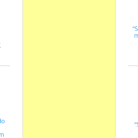
S
m
s
do
em