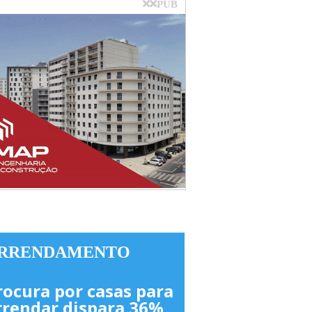
PUB
RRENDAMENTO
rocura por casas para
rrendar dispara 36%,