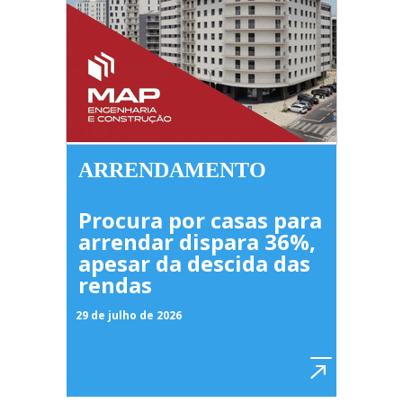
ARRENDAMENTO
Procura por casas para
arrendar dispara 36%,
apesar da descida das
rendas
29 de julho de 2026