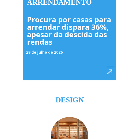
ARRENDAMENTO
Procura por casas para
arrendar dispara 36%,
apesar da descida das
rendas
29 de julho de 2026
DESIGN