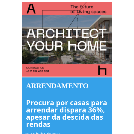
ARRENDAMENTO
Procura por casas para
arrendar dispara 36%,
apesar da descida das
rendas