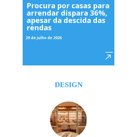
Procura por casas para
arrendar dispara 36%,
apesar da descida das
rendas
29 de julho de 2026
DESIGN