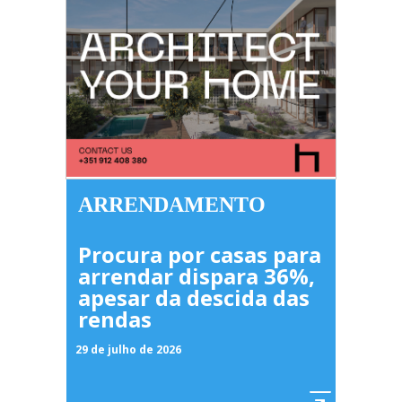
ARRENDAMENTO
Procura por casas para
arrendar dispara 36%,
apesar da descida das
rendas
29 de julho de 2026