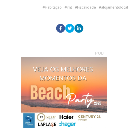
Habitação
imt
Fiscalidade
alojamentolocal
PUB