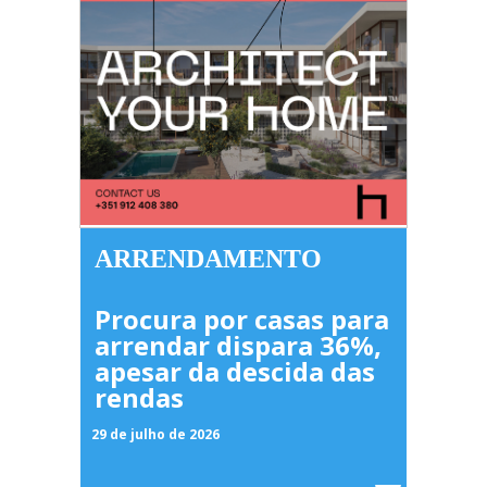
ARRENDAMENTO
Procura por casas para
arrendar dispara 36%,
apesar da descida das
rendas
29 de julho de 2026