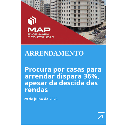
ARRENDAMENTO
Procura por casas para
arrendar dispara 36%,
apesar da descida das
rendas
29 de julho de 2026