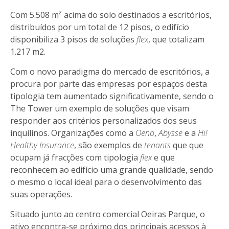
Com 5.508 m² acima do solo destinados a escritórios,
distribuídos por um total de 12 pisos, o edifício
disponibiliza 3 pisos de soluções
flex
, que totalizam
1.217 m2.
Com o novo paradigma do mercado de escritórios, a
procura por parte das empresas por espaços desta
tipologia tem aumentado significativamente, sendo o
The Tower um exemplo de soluções que visam
responder aos critérios personalizados dos seus
inquilinos. Organizações como a
Oeno
,
Abysse
e a
Hi!
Healthy Insurance
, são exemplos de
tenants
que que
ocupam já fracções com tipologia
flex
e que
reconhecem ao edifício uma grande qualidade, sendo
o mesmo o local ideal para o desenvolvimento das
suas operações.
Situado junto ao centro comercial Oeiras Parque, o
ativo encontra-se próximo dos principais acessos à