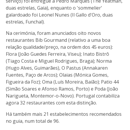
serviço) foi entregue a Pedro Marques (The Yeatman,
duas estrelas, Gaia), enquanto o 'sommelier'
galardoado foi Leonel Nunes (Il Gallo d'Oro, duas
estrelas, Funchal).
Na cerimónia, foram anunciados oito novos
restaurantes Bib Gourmand (relativo a uma boa
relação qualidade/preço, na ordem dos 45 euros):
Flora (João Guedes Ferreira, Viseu); Inato Bistrô
(Tiago Costa e Miguel Rodrigues, Braga); Norma
(Hugo Alves, Guimarães), O Pastus (Annakaren
Fuentes, Paço de Arcos); Olaias (Mónica Gomes,
Figueira da Foz); Oma (Luís Moreira, Baião); Patio 44
(Simão Soares e Afonso Ramos, Porto) e Poda (João
Narigueta, Montemor-o-Novo). Portugal contabiliza
agora 32 restaurantes com esta distinção.
Há também mais 21 estabelecimentos recomendados
no guia, num total de 96.