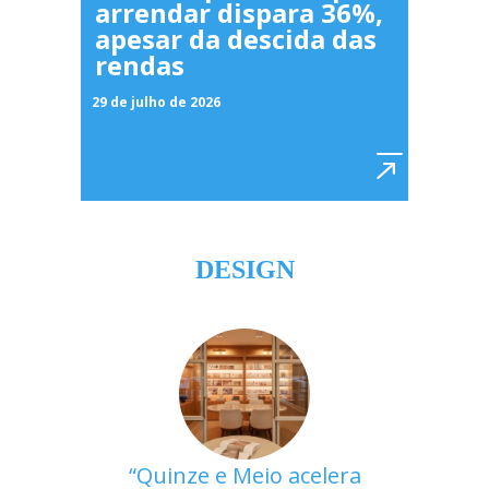
arrendar dispara 36%,
apesar da descida das
rendas
29 de julho de 2026
DESIGN
Quinze e Meio acelera