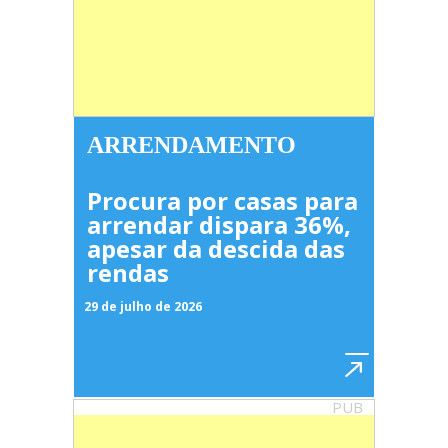
ARRENDAMENTO
Procura por casas para
arrendar dispara 36%,
apesar da descida das
rendas
29 de julho de 2026
PUB