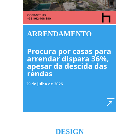
ARRENDAMENTO
Procura por casas para
arrendar dispara 36%,
apesar da descida das
rendas
29 de julho de 2026
DESIGN