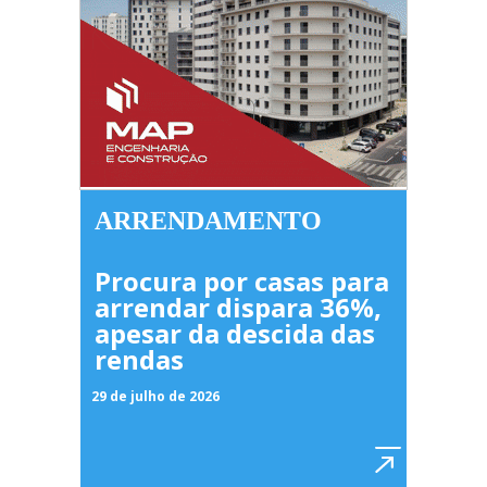
ARRENDAMENTO
Procura por casas para
arrendar dispara 36%,
apesar da descida das
rendas
29 de julho de 2026