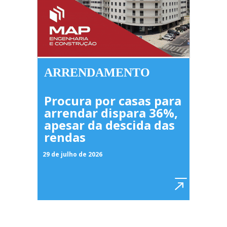
ARRENDAMENTO
Procura por casas para
arrendar dispara 36%,
apesar da descida das
rendas
29 de julho de 2026