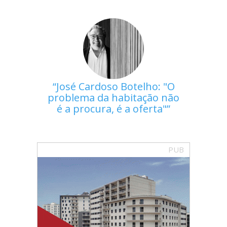
José Cardoso Botelho: "O
problema da habitação não
é a procura, é a oferta"
PUB