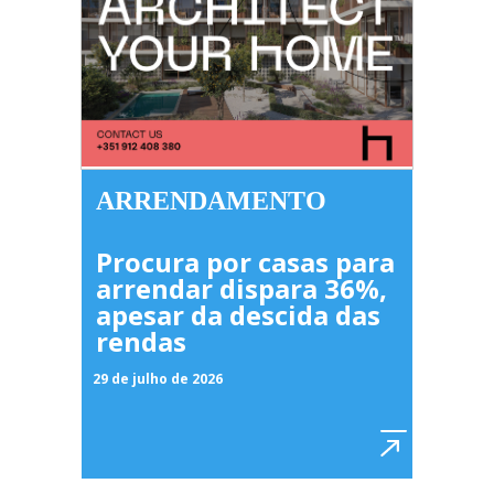
ARRENDAMENTO
Procura por casas para
arrendar dispara 36%,
apesar da descida das
rendas
29 de julho de 2026