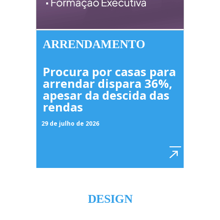
ARRENDAMENTO
Procura por casas para
arrendar dispara 36%,
apesar da descida das
rendas
29 de julho de 2026
DESIGN