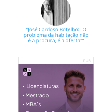
José Cardoso Botelho: "O
problema da habitação não
é a procura, é a oferta"
PUB