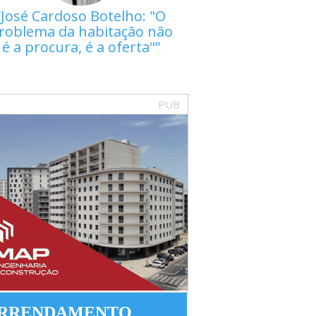
José Cardoso Botelho: "O
roblema da habitação não
é a procura, é a oferta"
PUB
RRENDAMENTO