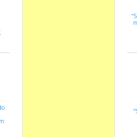
S
m
s
do
em