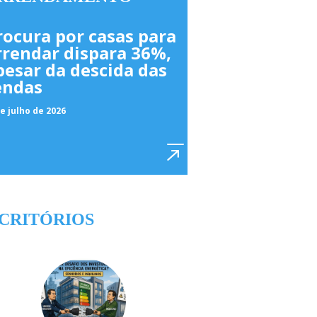
rocura por casas para
rrendar dispara 36%,
pesar da descida das
endas
e julho de 2026
CRITÓRIOS