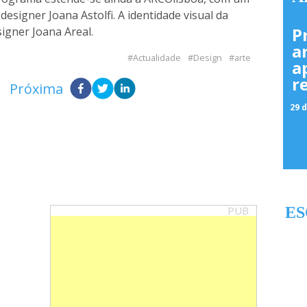
designer Joana Astolfi. A identidade visual da
P
signer Joana Areal.
a
Actualidade
Design
arte
a
r
Próxima
29 d
PUB
ES