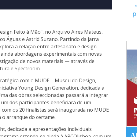
p
esign Feito à Mão", no Arquivo Aires Mateus,
o Águas e Astrid Suzano. Partindo da jarra
xplora a relação entre artesanato e design
 ainda abordagens experimentais com novas
stigação de novos materiais — através de
tura e Spectroom.
estratégica com o MUDE – Museu do Design,
niciativa Young Design Generation, dedicada a
ma das obras seleccionadas passará a integrar
um dos participantes beneficiará de um
 com os 20 finalistas será inaugurada no MUDE
m o arranque do certame.
ht, dedicada a apresentações individuais
A
programa estende-se ainda à ARCOlisboa, com um