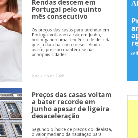
Rendas descem em
A
Portugal pelo quinto
mês consecutivo
P
a
Os preços das casas para arrendar em
a
Portugal voltaram a cair em Junho,
prolongando uma tendência de descida
r
que já dura há cinco meses. Ainda
assim, pressão mantém-se nas
29 d
principais cidades.
2 de julho de 2026
Preços das casas voltam
a bater recorde em
Junho apesar de ligeira
desaceleração
Segundo o índice de preços do idealista,
o valor mediano da habitação para