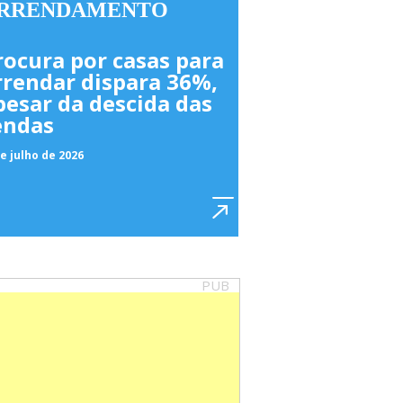
RRENDAMENTO
rocura por casas para
rrendar dispara 36%,
pesar da descida das
endas
e julho de 2026
PUB