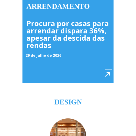
ARRENDAMENTO
Procura por casas para
arrendar dispara 36%,
apesar da descida das
rendas
29 de julho de 2026
DESIGN