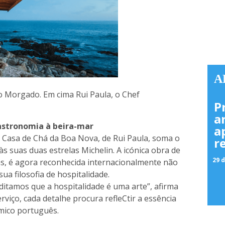
A
o Morgado. Em cima Rui Paula, o Chef
P
a
astronomia à beira-mar
a
e Casa de Chá da Boa Nova, de Rui Paula, soma o
r
às suas duas estrelas Michelin. A icónica obra de
29 d
as, é agora reconhecida internacionalmente não
ua filosofia de hospitalidade.
itamos que a hospitalidade é uma arte”, afirma
rviço, cada detalhe procura refleCtir a essência
mico português.