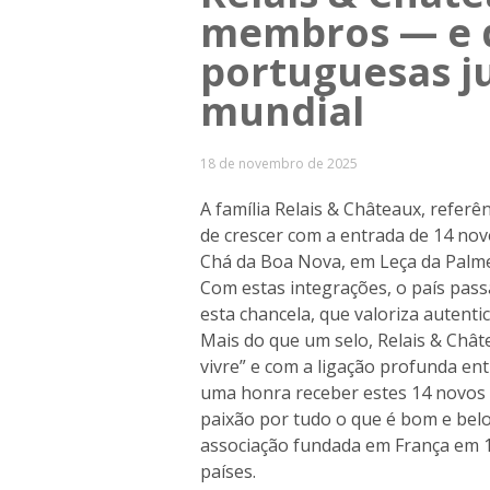
membros — e d
portuguesas j
mundial
18 de novembro de 2025
A família Relais & Châteaux, referê
de crescer com a entrada de 14 nov
Chá da Boa Nova, em Leça da Palme
Com estas integrações, o país pass
esta chancela, que valoriza autentic
Mais do que um selo, Relais & Châ
vivre” e com a ligação profunda ent
uma honra receber estes 14 novos
paixão por tudo o que é bom e belo
associação fundada em França em 
países.