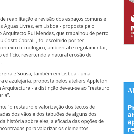
de reabilitação e revisão dos espaços comuns e
das Águas Livres, em Lisboa - proposta pelo
o Arquitecto Rui Mendes, que trabalhou de perto
 Costa Cabral -, foi escolhido por ter
contexto tecnológico, ambiental e regulamentar,
 edifício, revertendo a natural erosão de
".
ereira e Sousa, também em Lisboa - uma
a e azulejaria, proposta pelos ateliers Appleton
 Arquitectura - a distinção deveu-se ao “restauro
A
ria”.
P
te “o restauro e valorização dos tectos de
a
tadas dos vãos e dos tabuões de alguns dos
a
história sobre eles, a eficácia das opções de
r
encontradas para valorizar os elementos