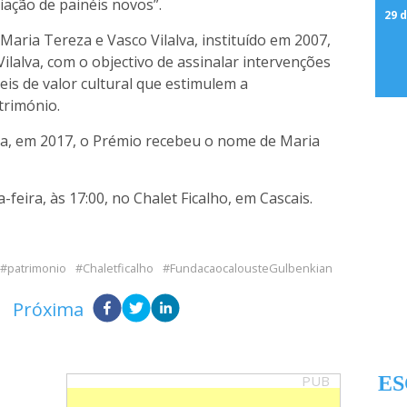
riação de painéis novos”.
29 d
aria Tereza e Vasco Vilalva, instituído em 2007,
lalva, com o objectivo de assinalar intervenções
is de valor cultural que estimulem a
trimónio.
va, em 2017, o Prémio recebeu o nome de Maria
feira, às 17:00, no Chalet Ficalho, em Cascais.
patrimonio
Chaletficalho
FundacaocalousteGulbenkian
Próxima
PUB
ES