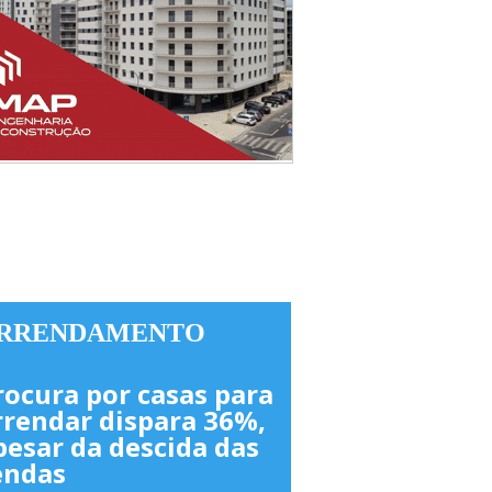
RRENDAMENTO
rocura por casas para
rrendar dispara 36%,
pesar da descida das
endas