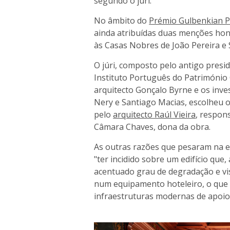
segundo o júri.
No âmbito do
Prémio Gulbenkian Pa
ainda atribuídas duas menções honr
às Casas Nobres de João Pereira e
O júri, composto pelo antigo presi
Instituto Português do Património 
arquitecto Gonçalo Byrne e os inves
Nery e Santiago Macias, escolheu o
pelo
arquitecto Raúl Vieira
, respon
Câmara Chaves, dona da obra.
As outras razões que pesaram na es
"ter incidido sobre um edifício que,
acentuado grau de degradação e vis
num equipamento hoteleiro, o que 
infraestruturas modernas de apoio 