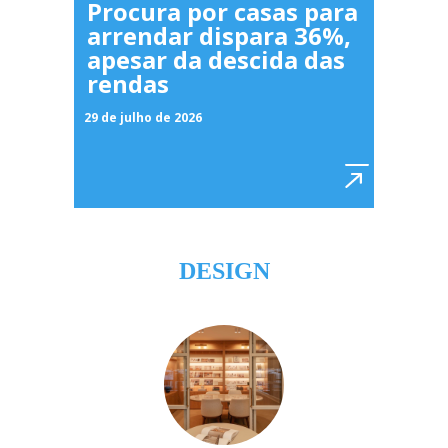
Procura por casas para
arrendar dispara 36%,
apesar da descida das
rendas
29 de julho de 2026
DESIGN