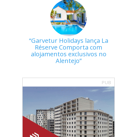
Garvetur Holidays lança La
Réserve Comporta com
alojamentos exclusivos no
Alentejo
PUB