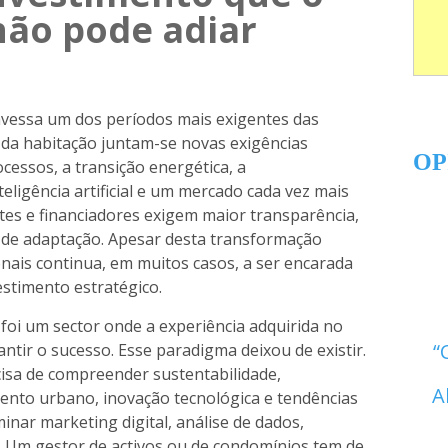
 não pode adiar
avessa um dos períodos mais exigentes das
e da habitação juntam-se novas exigências
OP
ocessos, a transição energética, a
teligência artificial e um mercado cada vez mais
entes e financiadores exigem maior transparência,
 de adaptação. Apesar desta transformação
onais continua, em muitos casos, a ser encarada
stimento estratégico.
 foi um sector onde a experiência adquirida no
antir o sucesso. Esse paradigma deixou de existir.
cisa de compreender sustentabilidade,
A
mento urbano, inovação tecnológica e tendências
nar marketing digital, análise de dados,
 Um gestor de activos ou de condomínios tem de