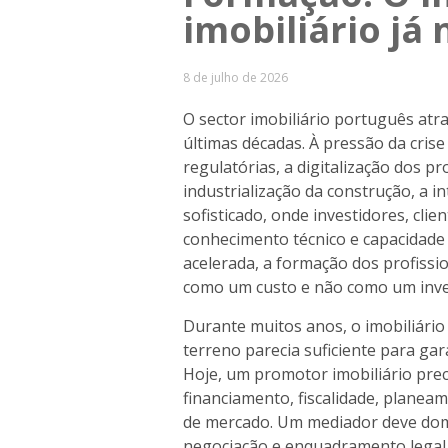
imobiliário já
8 de julho de 2026
O sector imobiliário português atr
últimas décadas. À pressão da cris
regulatórias, a digitalização dos pr
industrialização da construção, a in
sofisticado, onde investidores, cli
conhecimento técnico e capacidade
acelerada, a formação dos profissi
como um custo e não como um inve
Durante muitos anos, o imobiliário
terreno parecia suficiente para gar
Hoje, um promotor imobiliário pre
financiamento, fiscalidade, planea
de mercado. Um mediador deve domi
negociação e enquadramento legal.