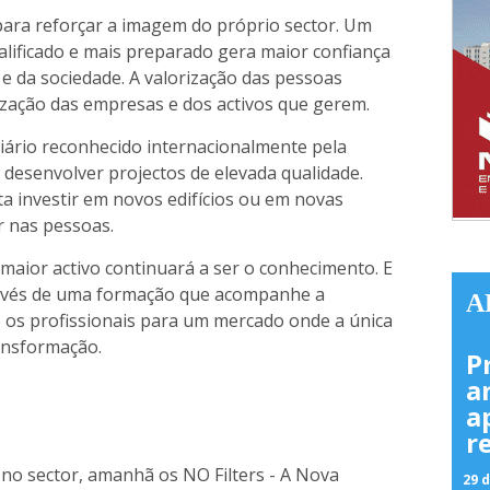
ara reforçar a imagem do próprio sector. Um
alificado e mais preparado gera maior confiança
s e da sociedade. A valorização das pessoas
ização das empresas e dos activos que gerem.
iário reconhecido internacionalmente pela
 desenvolver projectos de elevada qualidade.
a investir em novos edifícios ou em novas
ir nas pessoas.
 maior activo continuará a ser o conhecimento. E
través de uma formação que acompanhe a
A
 os profissionais para um mercado onde a única
ansformação.
P
a
a
r
no sector, amanhã os NO Filters - A Nova
29 d