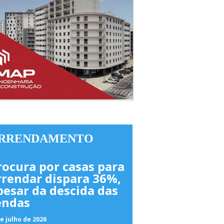
RRENDAMENTO
rocura por casas para
rrendar dispara 36%,
pesar da descida das
endas
e julho de 2026