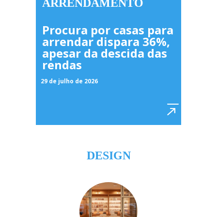
ARRENDAMENTO
Procura por casas para
arrendar dispara 36%,
apesar da descida das
rendas
29 de julho de 2026
DESIGN