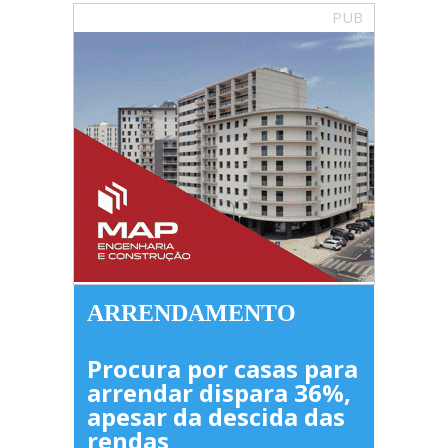
PUB
ARRENDAMENTO
Procura por casas para
arrendar dispara 36%,
apesar da descida das
rendas