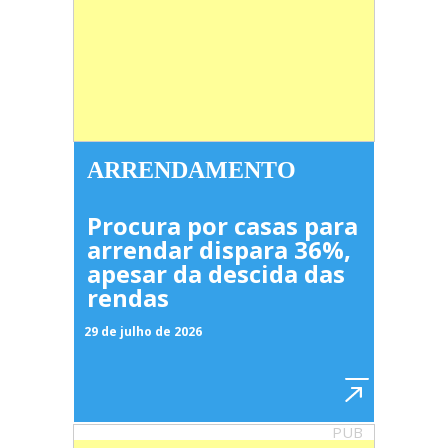
ARRENDAMENTO
Procura por casas para
arrendar dispara 36%,
apesar da descida das
rendas
29 de julho de 2026
PUB