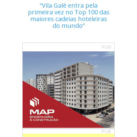
Vila Galé entra pela
primeira vez no Top 100 das
maiores cadeias hoteleiras
do mundo
PUB
PUB