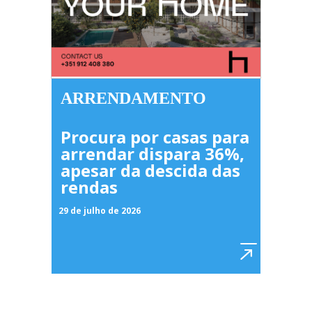
ARRENDAMENTO
Procura por casas para
arrendar dispara 36%,
apesar da descida das
rendas
29 de julho de 2026