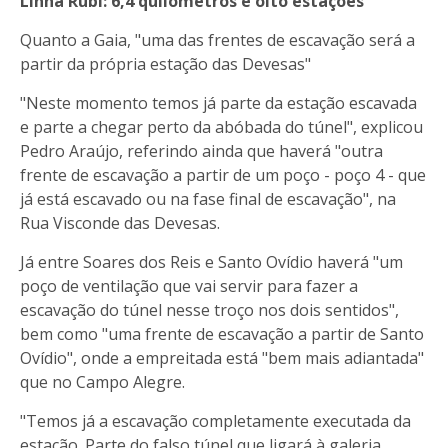
Linha Rubi: 6,4 quilómetros e oito estações
Quanto a Gaia, "uma das frentes de escavação será a
partir da própria estação das Devesas"
"Neste momento temos já parte da estação escavada
e parte a chegar perto da abóbada do túnel", explicou
Pedro Araújo, referindo ainda que haverá "outra
frente de escavação a partir de um poço - poço 4 - que
já está escavado ou na fase final de escavação", na
Rua Visconde das Devesas.
Já entre Soares dos Reis e Santo Ovídio haverá "um
poço de ventilação que vai servir para fazer a
escavação do túnel nesse troço nos dois sentidos",
bem como "uma frente de escavação a partir de Santo
Ovídio", onde a empreitada está "bem mais adiantada"
que no Campo Alegre.
"Temos já a escavação completamente executada da
estação. Parte do falso túnel que ligará à galeria