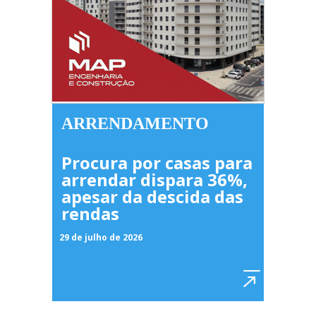
ARRENDAMENTO
Procura por casas para
arrendar dispara 36%,
apesar da descida das
rendas
29 de julho de 2026