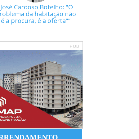
José Cardoso Botelho: "O
roblema da habitação não
é a procura, é a oferta"
PUB
RRENDAMENTO