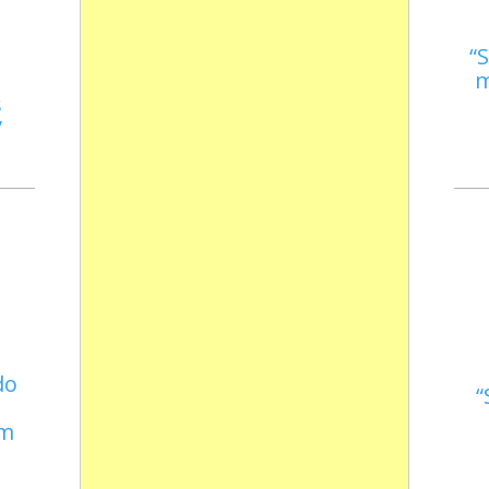
S
m
s
do
em