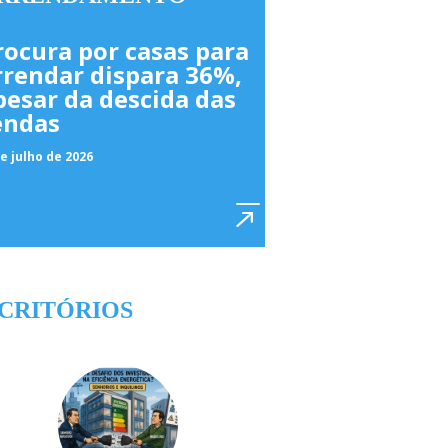
rocura por casas para
rrendar dispara 36%,
pesar da descida das
endas
e julho de 2026
CRITÓRIOS