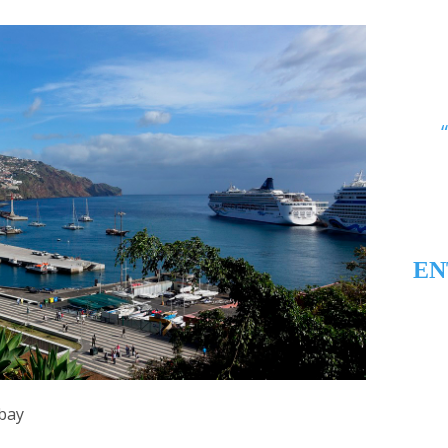
EN
bay