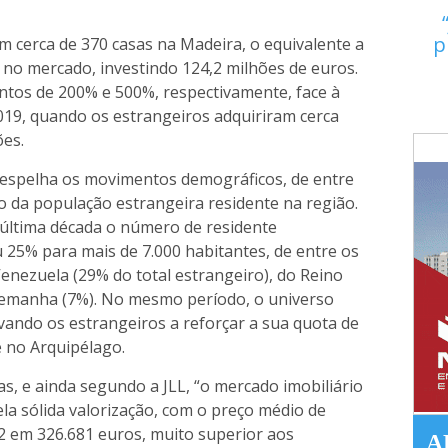
p
 cerca de 370 casas na Madeira, o equivalente a
 no mercado, investindo 124,2 milhões de euros.
ntos de 200% e 500%, respectivamente, face à
19, quando os estrangeiros adquiriram cerca
ões.
a espelha os movimentos demográficos, de entre
o da população estrangeira residente na região.
última década o número de residente
25% para mais de 7.000 habitantes, de entre os
enezuela (29% do total estrangeiro), do Reino
Alemanha (7%). No mesmo período, o universo
evando os estrangeiros a reforçar a sua quota de
 no Arquipélago.
 e ainda segundo a JLL, “o mercado imobiliário
a sólida valorização, com o preço médio de
2 em 326.681 euros, muito superior aos
A