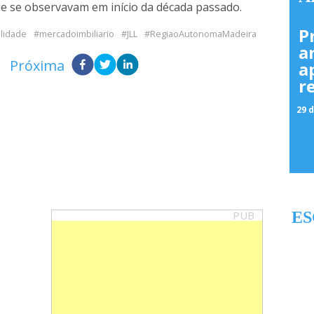
ue se observavam em início da década passado.
P
alidade
mercadoimbiliario
JLL
RegiaoAutonomaMadeira
a
Próxima
a
r
29 d
PUB
ES