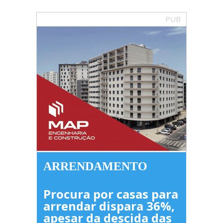
PUB
ARRENDAMENTO
Procura por casas para
arrendar dispara 36%,
apesar da descida das