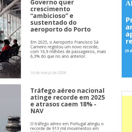
Governo quer
A
crescimento
“ambicioso” e
P
sustentado do
a
aeroporto do Porto
a
r
Em 2025, o Aeroporto Francisco Sá
Carneiro registou um novo recorde,
29 d
com 16,9 milhões de passageiros, mais
6,3% do que no ano anterior.
16 de março de 2026
Tráfego aéreo nacional
atinge recorde em 2025
e atrasos caem 18% -
NAV
O tráfego aéreo em Portugal atingiu o
recorde de 913 mil movimentos em