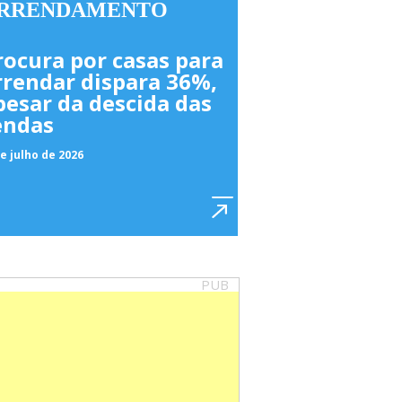
RRENDAMENTO
rocura por casas para
rrendar dispara 36%,
pesar da descida das
endas
e julho de 2026
PUB