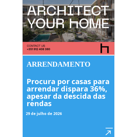
ARRENDAMENTO
Procura por casas para
arrendar dispara 36%,
apesar da descida das
rendas
29 de julho de 2026