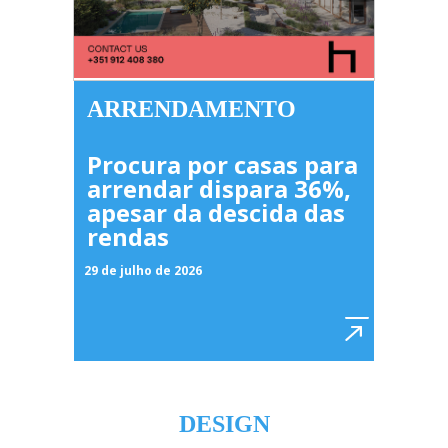
ARRENDAMENTO
Procura por casas para
arrendar dispara 36%,
apesar da descida das
rendas
29 de julho de 2026
DESIGN