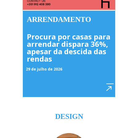
ARRENDAMENTO
Procura por casas para
arrendar dispara 36%,
apesar da descida das
rendas
29 de julho de 2026
DESIGN