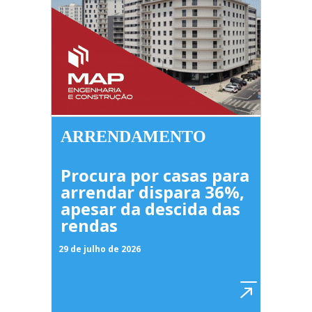
ARRENDAMENTO
Procura por casas para
arrendar dispara 36%,
apesar da descida das
rendas
29 de julho de 2026