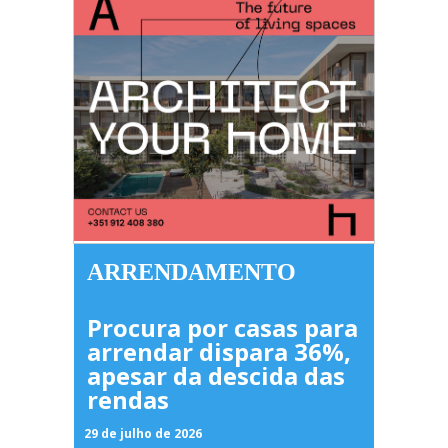
ARRENDAMENTO
Procura por casas para
arrendar dispara 36%,
apesar da descida das
rendas
29 de julho de 2026