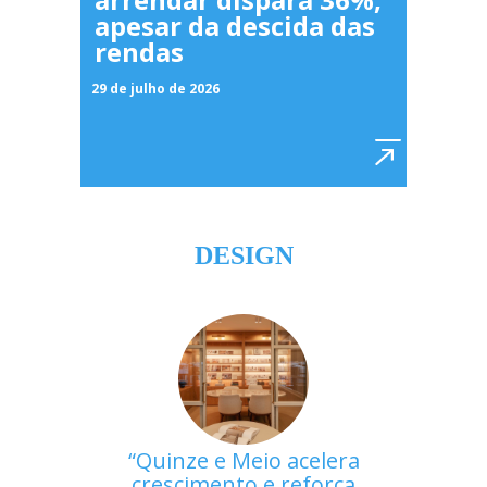
apesar da descida das
rendas
29 de julho de 2026
DESIGN
Quinze e Meio acelera
crescimento e reforça